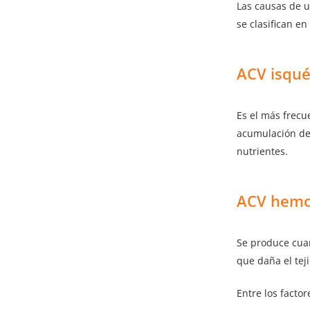
Las causas de u
se clasifican en
ACV isqu
Es el más frecu
acumulación de 
nutrientes.
ACV hemo
Se produce cua
que daña el tej
Entre los facto