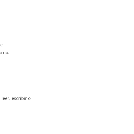
re
orno.
eer, escribir o