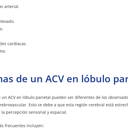
n arterial.
elevado.
o.
es cardíacas.
mo.
as de un ACV en lóbulo par
 un ACV en lóbulo parietal pueden ser diferentes de los observado
rebrovascular. Esto s
e debe a que esta región cerebral está estre
 la percepción sensorial y espacial
.
s frecuentes incluyen: