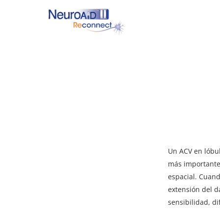
Skip
to
main
content
Hit enter to search or ESC to close
Un ACV en lóbul
más importantes
espacial. Cuand
extensión del d
sensibilidad, d