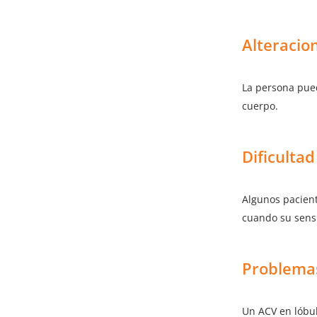
Alteracion
La persona pue
cuerpo.
Dificulta
Algunos pacient
cuando su sensi
Problemas
Un ACV en lóbul