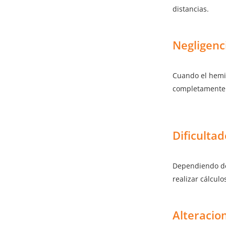
distancias.
Negligenci
Cuando el hemis
completamente l
Dificultad
Dependiendo de 
realizar cálcul
Alteracio