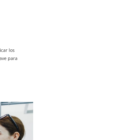
car los
ave para