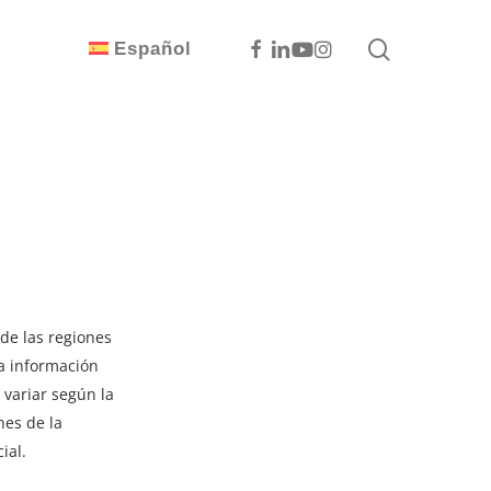
search
Facebook
Linkedin
Youtube
Instagram
Español
de las regiones
la información
 variar según la
nes de la
ial.