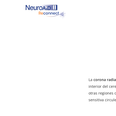
Skip
to
main
content
Hit enter to search or ESC to close
La
corona radia
interior del cer
otras regiones 
sensitiva circul