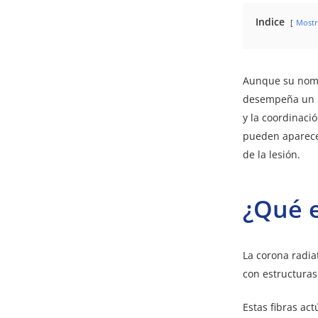
Indice
Mostr
Aunque su nomb
desempeña un p
y la coordinaci
pueden aparecer
de la lesión.
¿Qué e
La corona radia
con estructuras
Estas fibras a