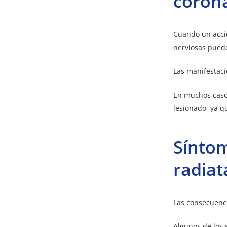
corona
Cuando un acci
nerviosas puede
Las manifestaci
En muchos casos
lesionado, ya q
Síntom
radiat
Las consecuenc
Algunos de los 