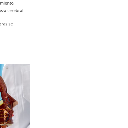
imiento,
eza cerebral.
bras se