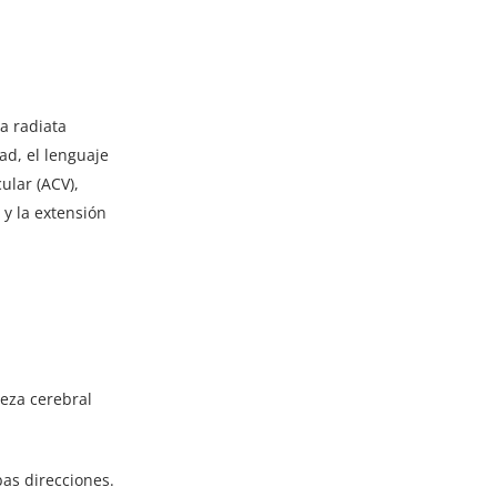
a radiata
d, el lenguaje
ular (ACV),
y la extensión
teza cerebral
as direcciones.