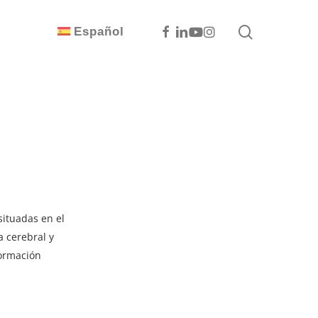
search
Facebook
Linkedin
Youtube
Instagram
Español
situadas en el
a cerebral y
formación