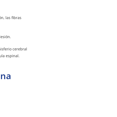
n, las fibras
lesión.
isferio cerebral
ula espinal.
ona