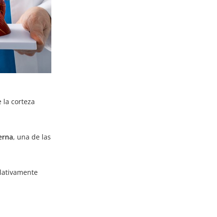
 la corteza
erna
, una de las
elativamente