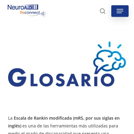
Skip
Menu
to
search
main
content
La
Escala de Rankin modificada (mRS, por sus siglas en
inglés)
es una de las herramientas más utilizadas para
medir el grado de discapacidad que presenta una