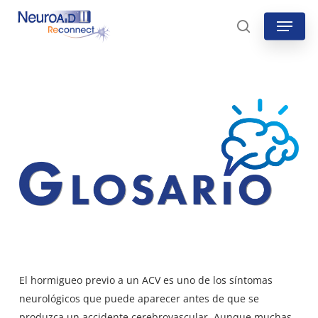
Skip
Menu
to
search
main
content
El hormigueo previo a un ACV es uno de los síntomas
neurológicos que puede aparecer antes de que se
produzca un accidente cerebrovascular. Aunque muchas