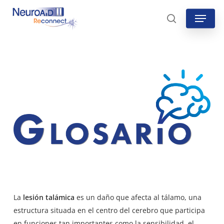
Skip
Menu
to
search
main
content
La
lesión talámica
es un daño que afecta al tálamo, una
estructura situada en el centro del cerebro que participa
en funciones tan importantes como la sensibilidad, el