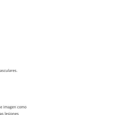
vasculares.
 de imagen como
as lesiones