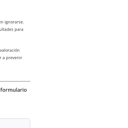
n ignorarse.
cultades para
valoración
r a prevenir
 formulario