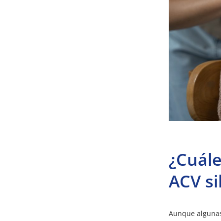
¿Cuále
ACV si
Aunque algunas