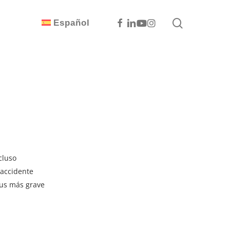
search
Facebook
Linkedin
Youtube
Instagram
Español
cluso
 accidente
tus más grave