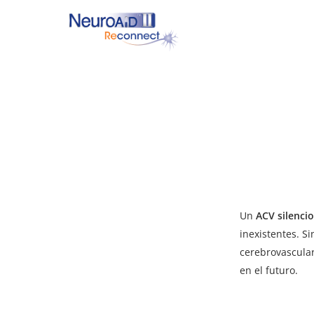
Skip
to
main
content
Hit enter to search or ESC to close
Un
ACV silenci
inexistentes. S
cerebrovascular
en el futuro.