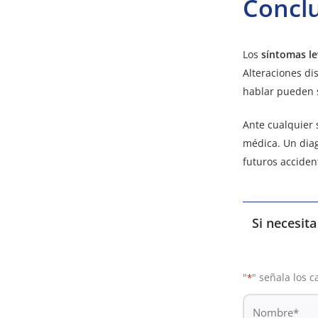
Concl
Los
síntomas le
Alteraciones di
hablar pueden 
Ante cualquier 
médica. Un diag
futuros acciden
Si necesit
"
" señala los 
*
De